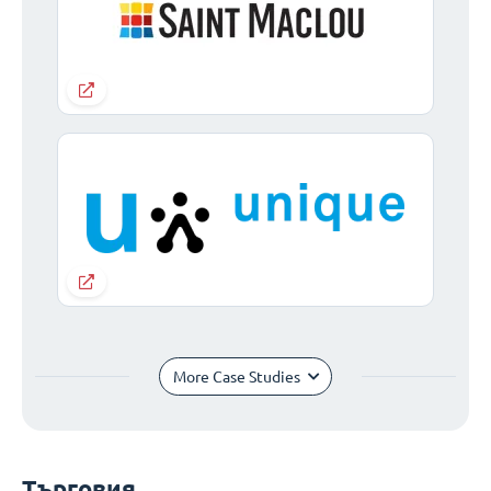
More Case Studies
Търговия