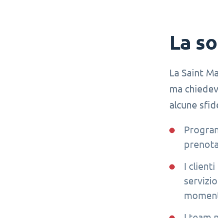
La so
La Saint Ma
ma chiedeva
alcune sfid
Program
prenota
I clien
servizio
momen
I team 