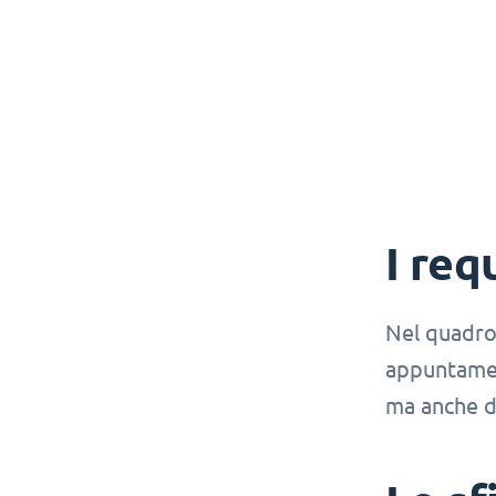
I requ
Nel quadro 
appuntament
ma anche di