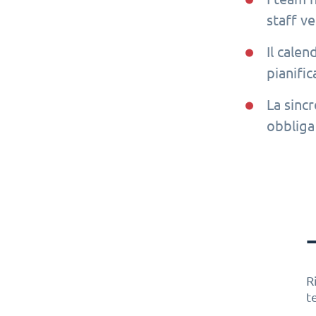
staff v
Il calen
pianific
La sincr
obbliga 
R
t