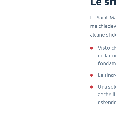
Le sf
La Saint Ma
ma chiedeva
alcune sfid
Visto ch
un lanc
fondame
La sincr
Una sol
anche i
estendes