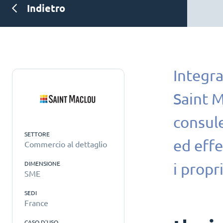
Indietro
Integra
Saint M
consule
SETTORE
ed effe
Commercio al dettaglio
DIMENSIONE
i propr
SME
SEDI
France
CASO D'USO