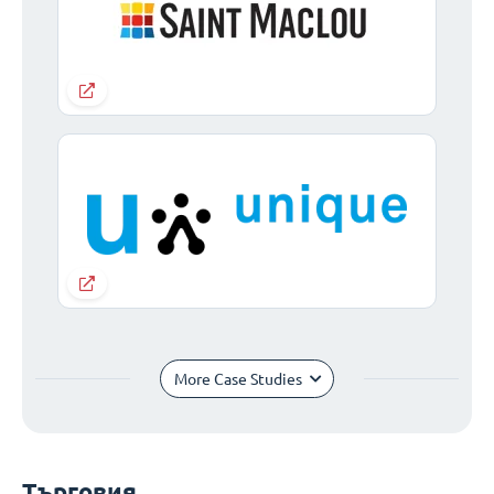
More Case Studies
Търговия