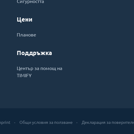
Сигурността
Цени
Планове
Поддръжка
Център за помощ на
TIMIFY
mprint
Общи условия за ползване
Декларация за поверител