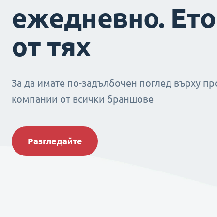
ежедневно. Ето
от тях
За да имате по-задълбочен поглед върху пр
компании от всички браншове
Разгледайте