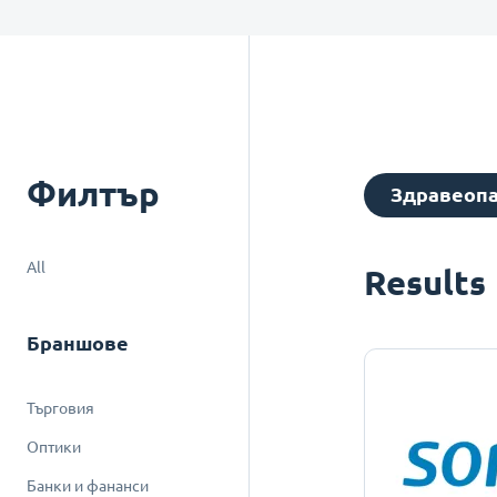
Филтър
Здравеоп
All
Results
Браншове
Търговия
Оптики
Банки и фананси