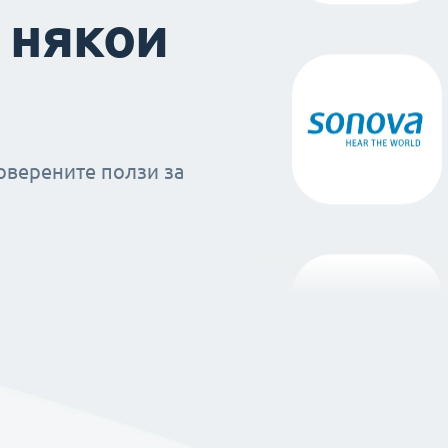
 някои
оверените ползи за