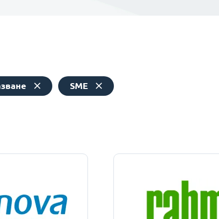
азване
SME