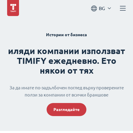
BG
Истории от бизнеса
иляди компании използват
TIMIFY ежедневно. Ето
някои от тях
За да имате по-задълбочен поглед върху проверените
ползи за компании от всички браншове
Разгледайте