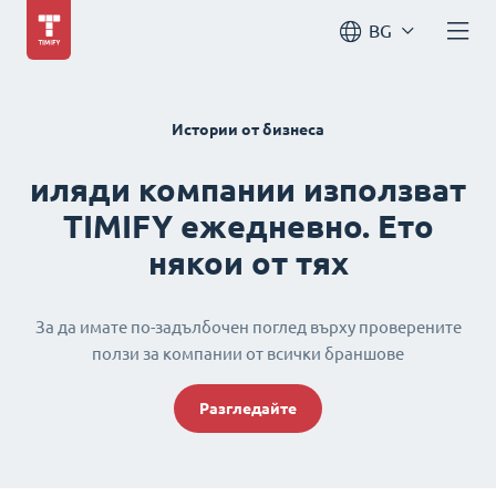
BG
Истории от бизнеса
иляди компании използват
TIMIFY ежедневно. Ето
някои от тях
За да имате по-задълбочен поглед върху проверените
ползи за компании от всички браншове
Разгледайте