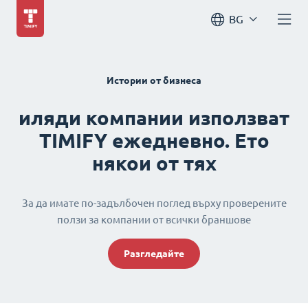
BG
Истории от бизнеса
иляди компании използват
TIMIFY ежедневно. Ето
някои от тях
За да имате по-задълбочен поглед върху проверените
ползи за компании от всички браншове
Разгледайте