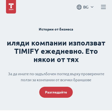
BG
Истории от бизнеса
иляди компании използват
TIMIFY ежедневно. Ето
някои от тях
За да имате по-задълбочен поглед върху проверените
ползи за компании от всички браншове
Разгледайте