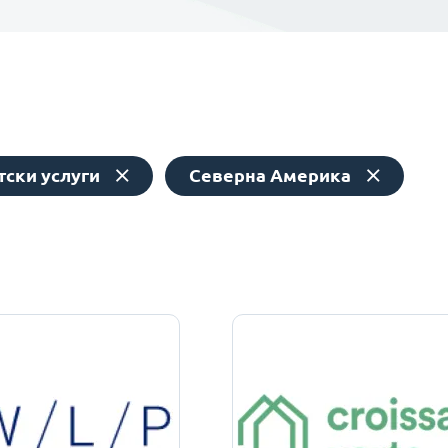
тски услуги
Северна Америка