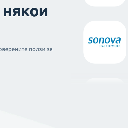
 някои
оверените ползи за