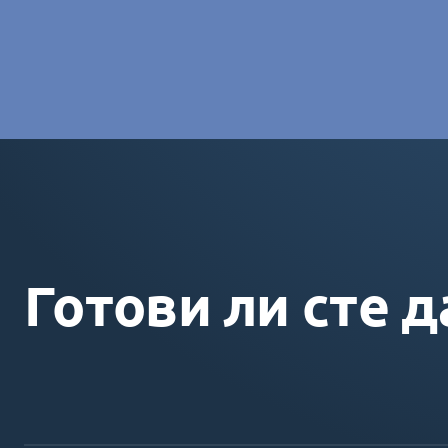
Charlotte Laroye
- Специалист по комуникациите, group
Готови ли сте д