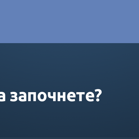
e DORAS
а започнете?