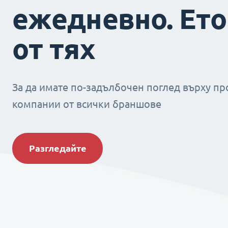
ежедневно. Ето
от тях
За да имате по-задълбочен поглед върху пр
компании от всички браншове
Разгледайте