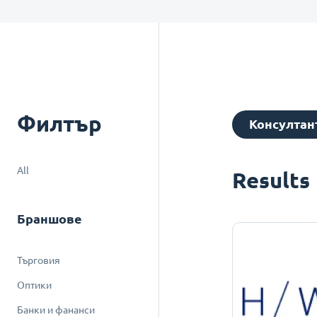
Филтър
Консултан
All
Results
Браншове
Търговия
Оптики
Банки и фананси