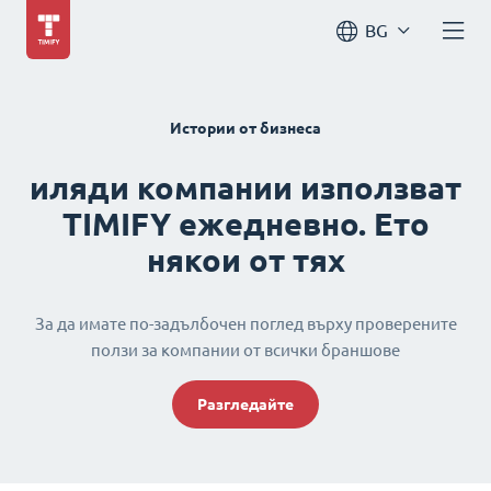
BG
Истории от бизнеса
иляди компании използват
TIMIFY ежедневно. Ето
някои от тях
За да имате по-задълбочен поглед върху проверените
ползи за компании от всички браншове
Разгледайте