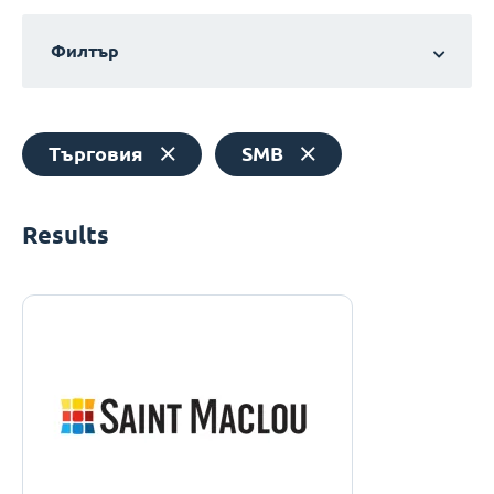
Филтър
Търговия
SMB
Results