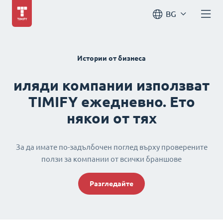
BG
Истории от бизнеса
иляди компании използват
TIMIFY ежедневно. Ето
някои от тях
За да имате по-задълбочен поглед върху проверените
ползи за компании от всички браншове
Разгледайте