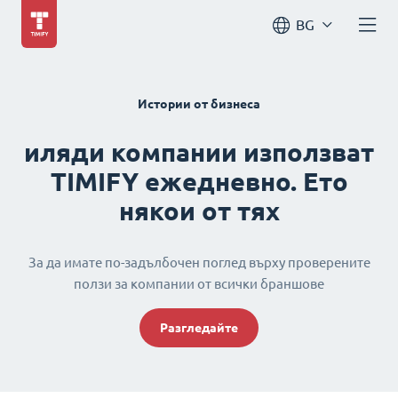
BG
Истории от бизнеса
иляди компании използват
TIMIFY ежедневно. Ето
някои от тях
За да имате по-задълбочен поглед върху проверените
ползи за компании от всички браншове
Разгледайте