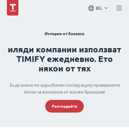
BG
Истории от бизнеса
иляди компании използват
TIMIFY ежедневно. Ето
някои от тях
За да имате по-задълбочен поглед върху проверените
ползи за компании от всички браншове
Разгледайте