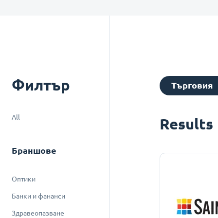
Филтър
Търговия
All
Results
Браншове
Оптики
Банки и фананси
Здравеопазване