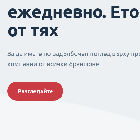
ежедневно. Ето
от тях
За да имате по-задълбочен поглед върху пр
компании от всички браншове
Разгледайте