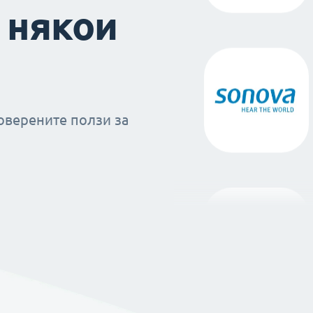
 някои
оверените ползи за