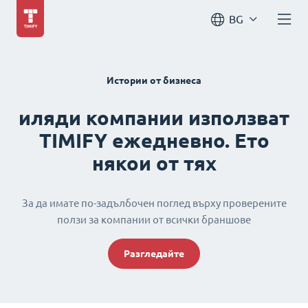
BG
Истории от бизнеса
иляди компании използват
TIMIFY ежедневно. Ето
някои от тях
За да имате по-задълбочен поглед върху проверените
ползи за компании от всички браншове
Разгледайте