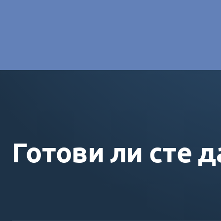
Charlotte Laroye
- Специалист по комуникациите, group
Готови ли сте д