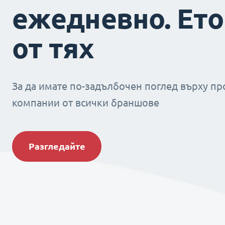
ежедневно. Ето
от тях
За да имате по-задълбочен поглед върху пр
компании от всички браншове
Разгледайте