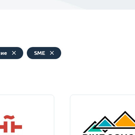
ние
SME