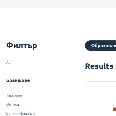
Филтър
Образова
All
Results
Браншове
Търговия
Оптики
Банки и фананси