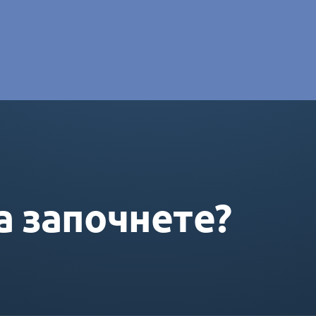
e DORAS
а започнете?