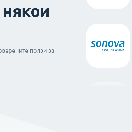
 някои
оверените ползи за