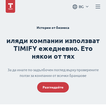
BG
Истории от бизнеса
иляди компании използват
TIMIFY ежедневно. Ето
някои от тях
За да имате по-задълбочен поглед върху проверените
ползи за компании от всички браншове
Разгледайте