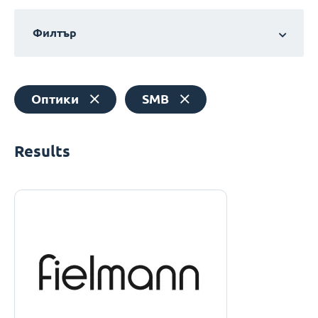
Филтър
Оптики
SMB
Results