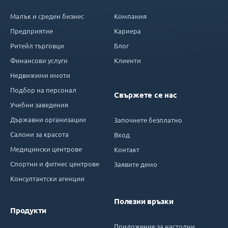
Малък и среден бизнес
Компания
Предприятие
Кариера
Ритейл търговци
Блог
Финансови услуги
Клиенти
Недвижими имоти
Подбор на персонал
Свържете се нас
Учебни заведения
Държавни организации
Започнете безплатно
Салони за красота
Вход
Медицински центрове
Контакт
Спортни и фитнес центрове
Заявите демо
Консултантски агенции
Полезни връзки
Продукти
Приложение за настолни