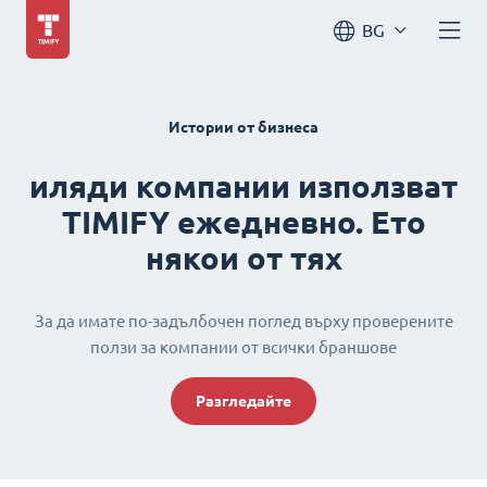
BG
Истории от бизнеса
иляди компании използват
TIMIFY ежедневно. Ето
някои от тях
За да имате по-задълбочен поглед върху проверените
ползи за компании от всички браншове
Разгледайте