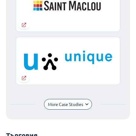
More Case Studies
Търговия