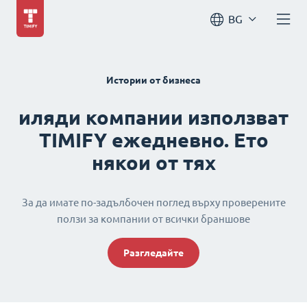
BG
Истории от бизнеса
иляди компании използват
TIMIFY ежедневно. Ето
някои от тях
За да имате по-задълбочен поглед върху проверените
ползи за компании от всички браншове
Разгледайте