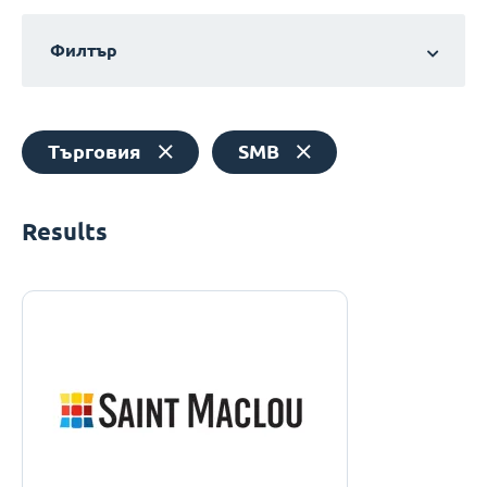
Филтър
Търговия
SMB
Results