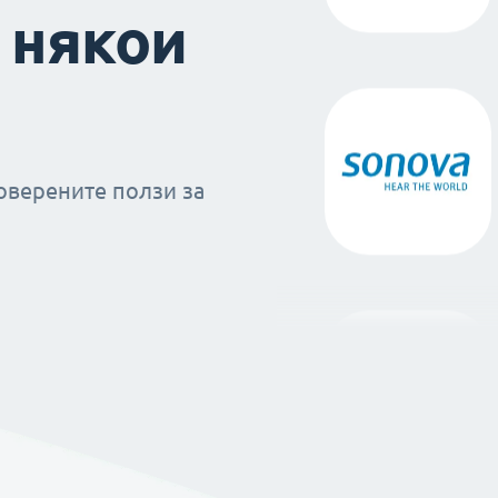
 някои
оверените ползи за