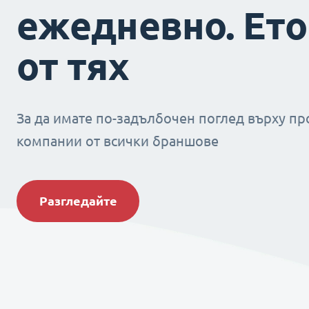
ежедневно. Ето
от тях
За да имате по-задълбочен поглед върху пр
компании от всички браншове
Разгледайте