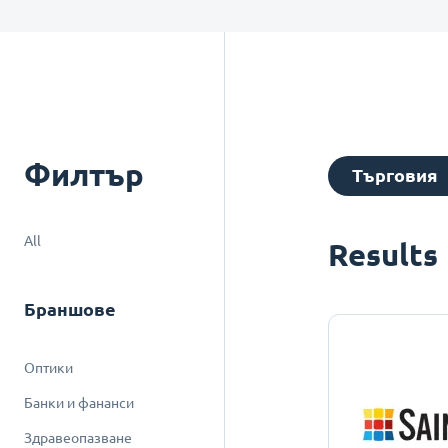
Филтър
Търговия
All
Results
Браншове
Оптики
Банки и фананси
Здравеопазване