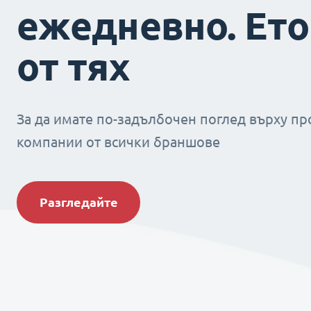
ежедневно. Ето
от тях
За да имате по-задълбочен поглед върху пр
компании от всички браншове
Разгледайте