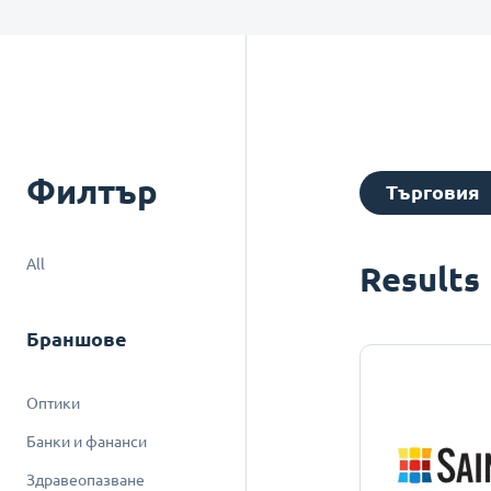
Филтър
Търговия
All
Results
Браншове
Оптики
Банки и фананси
Здравеопазване