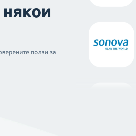
 някои
оверените ползи за