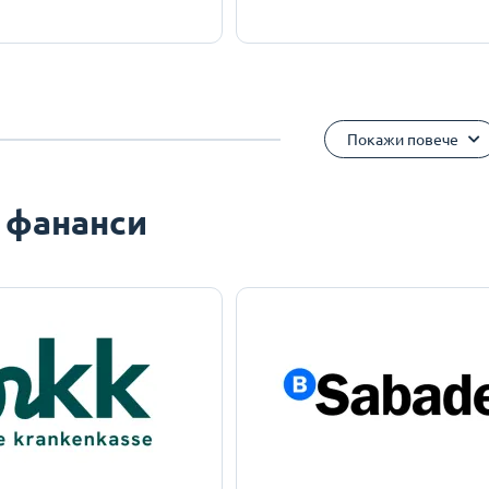
Покажи повече
 фананси