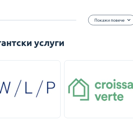
Покажи повече
антски услуги