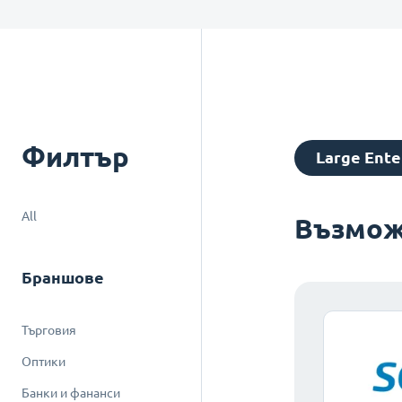
Филтър
Large Ente
All
Възмож
Браншове
Търговия
Оптики
Банки и фананси