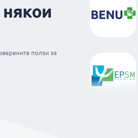
 някои
оверените ползи за