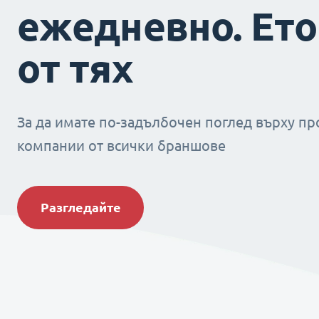
ежедневно. Ето
от тях
За да имате по-задълбочен поглед върху пр
компании от всички браншове
Разгледайте