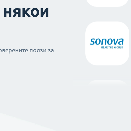
 някои
оверените ползи за