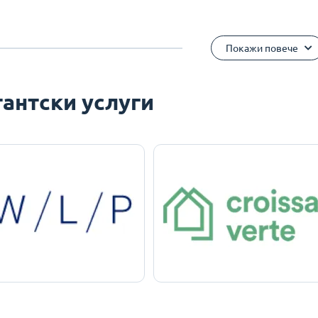
Покажи повече
антски услуги