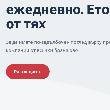
ежедневно. Ето
от тях
За да имате по-задълбочен поглед върху пр
компании от всички браншове
Разгледайте