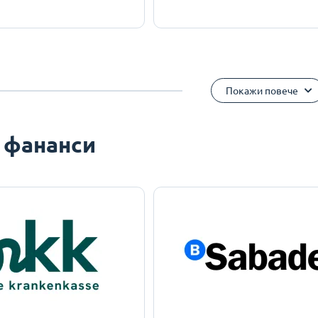
Покажи повече
 фананси