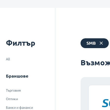
Филтър
SMB
All
Възмож
Браншове
Търговия
Оптики
Банки и фананси