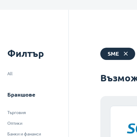
Филтър
SME
All
Възмож
Браншове
Търговия
Оптики
Банки и фананси