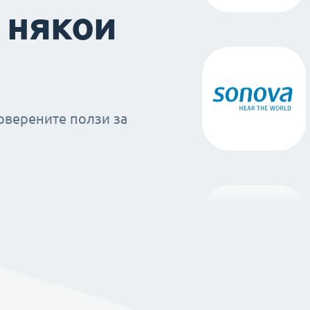
 някои
оверените ползи за