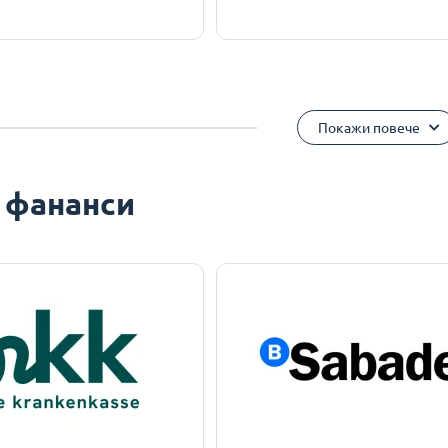
Покажи повече
 фананси