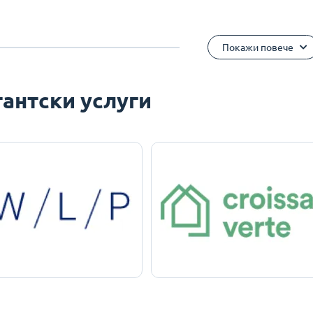
Покажи повече
антски услуги