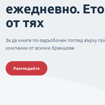
ежедневно. Ето
от тях
За да имате по-задълбочен поглед върху пр
компании от всички браншове
Разгледайте