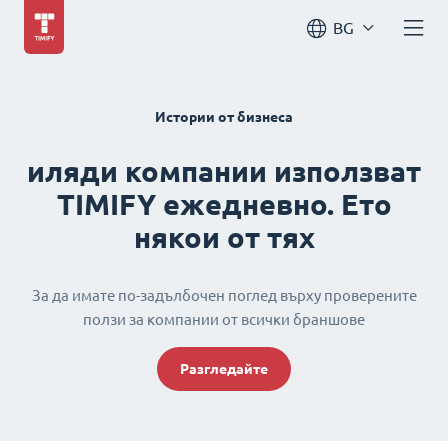
BG
Истории от бизнеса
иляди компании използват
TIMIFY ежедневно. Ето
някои от тях
За да имате по-задълбочен поглед върху проверените
ползи за компании от всички браншове
Разгледайте