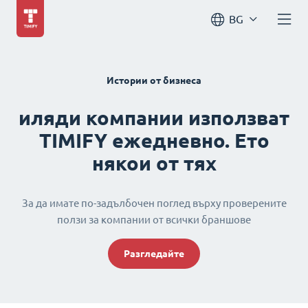
BG
Истории от бизнеса
иляди компании използват
TIMIFY ежедневно. Ето
някои от тях
За да имате по-задълбочен поглед върху проверените
ползи за компании от всички браншове
Разгледайте