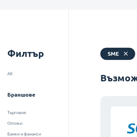
Филтър
SME
All
Възмож
Браншове
Търговия
Оптики
Банки и фананси