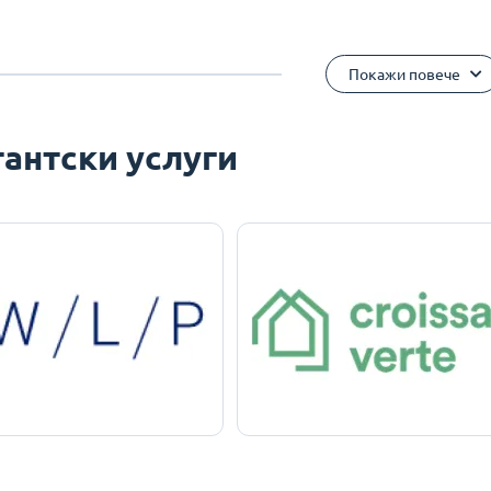
Покажи повече
антски услуги