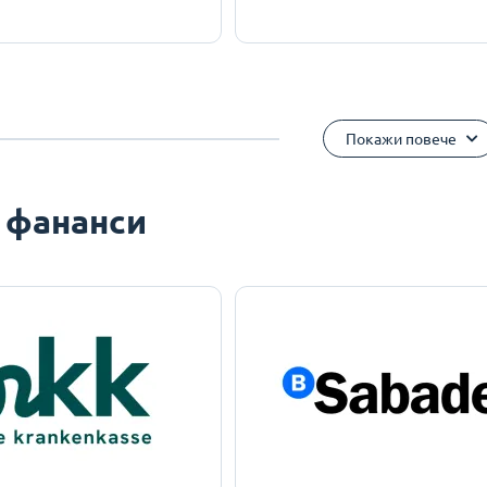
Покажи повече
 фананси