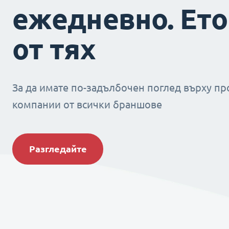
ежедневно. Ето
от тях
За да имате по-задълбочен поглед върху пр
компании от всички браншове
Разгледайте