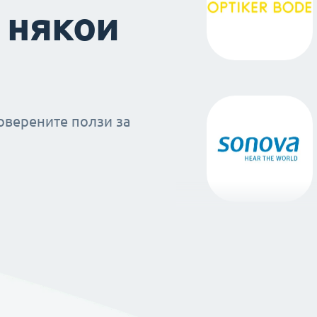
 някои
оверените ползи за