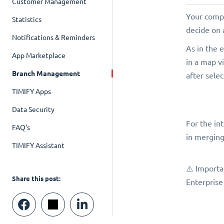
Customer Management
Your compa
Statistics
decide on 
Notifications & Reminders
As in the 
App Marketplace
in a map vi
Branch Management
after selec
TIMIFY Apps
Data Security
For the in
FAQ's
in merging
TIMIFY Assistant
⚠️ Importa
Share this post:
Enterprise