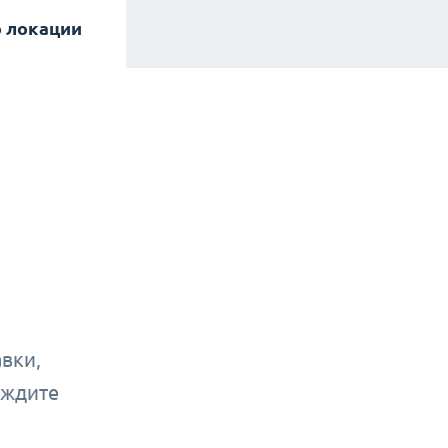
 локации
вки,
уждите