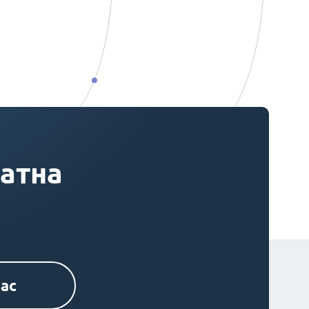
латна
нас