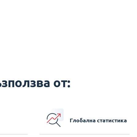
зползва от:
Глобална статистика
е