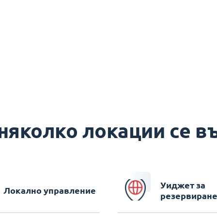
 няколко локации се въ
Уиджет за
Локално управление
резервиран