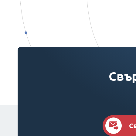
Свър
С