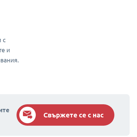
 с
те и
вания.
ите
Свържете се с нас