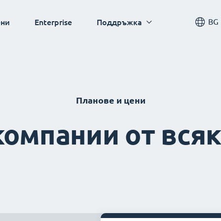
BG
ни
Enterprise
Поддръжка
Планове и цени
компании от вся