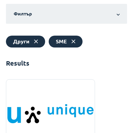
Филтър
Други
SME
Results