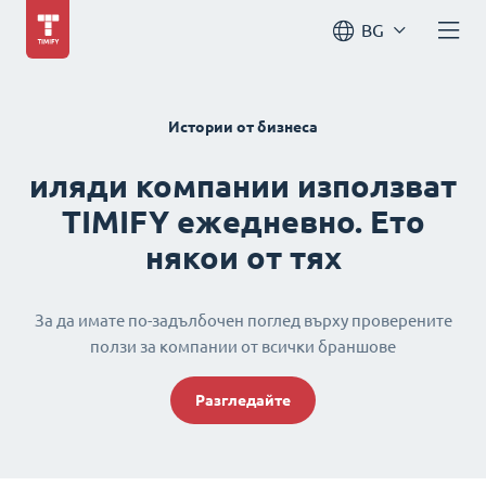
BG
Истории от бизнеса
иляди компании използват
TIMIFY ежедневно. Ето
някои от тях
За да имате по-задълбочен поглед върху проверените
ползи за компании от всички браншове
Разгледайте