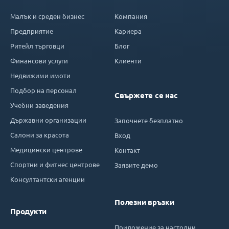
Малък и среден бизнес
Компания
Предприятие
Кариера
Ритейл търговци
Блог
Финансови услуги
Клиенти
Недвижими имоти
Подбор на персонал
Свържете се нас
Учебни заведения
Държавни организации
Започнете безплатно
Салони за красота
Вход
Медицински центрове
Контакт
Спортни и фитнес центрове
Заявите демо
Консултантски агенции
Полезни връзки
Продукти
Приложение за настолни