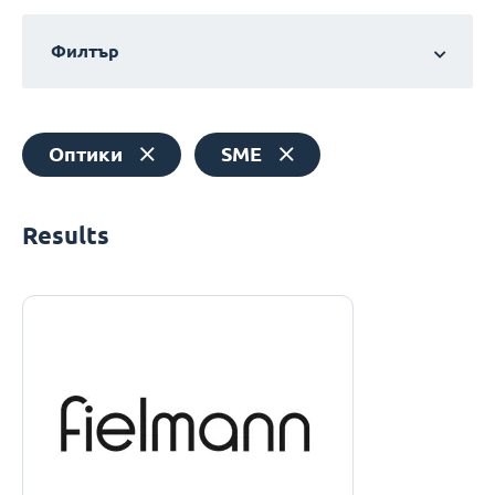
Филтър
Оптики
SME
Results