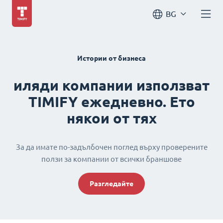
BG
Истории от бизнеса
иляди компании използват
TIMIFY ежедневно. Ето
някои от тях
За да имате по-задълбочен поглед върху проверените
ползи за компании от всички браншове
Разгледайте