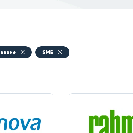
азване
SMB