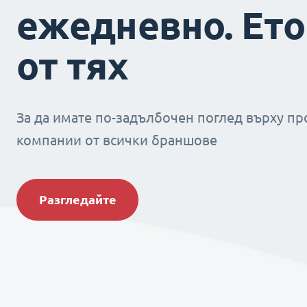
ежедневно. Ето
от тях
За да имате по-задълбочен поглед върху пр
компании от всички браншове
Разгледайте