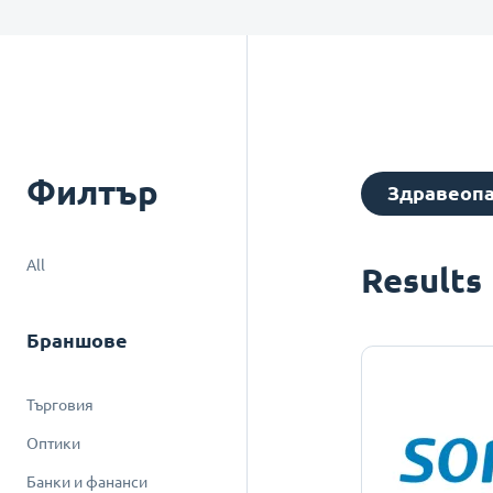
Филтър
Здравеоп
All
Results
Браншове
Търговия
Оптики
Банки и фананси