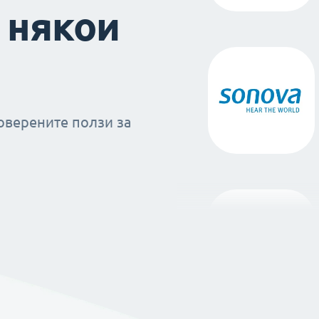
 някои
оверените ползи за