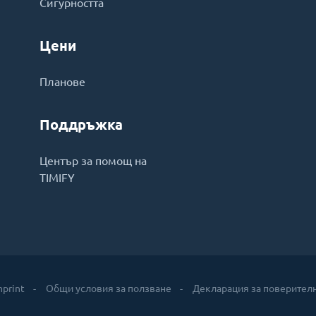
Сигурността
Цени
Планове
Поддръжка
Център за помощ на
TIMIFY
mprint
Общи условия за ползване
Декларация за поверител