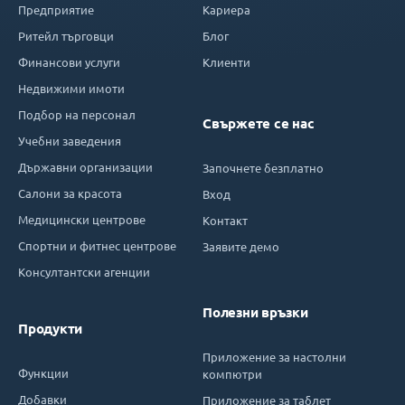
Предприятие
Кариера
Ритейл търговци
Блог
Финансови услуги
Клиенти
Недвижими имоти
Подбор на персонал
Свържете се нас
Учебни заведения
Държавни организации
Започнете безплатно
Салони за красота
Вход
Медицински центрове
Контакт
Спортни и фитнес центрове
Заявите демо
Консултантски агенции
Полезни връзки
Продукти
Приложение за настолни
Функции
компютри
Добавки
Приложение за таблет