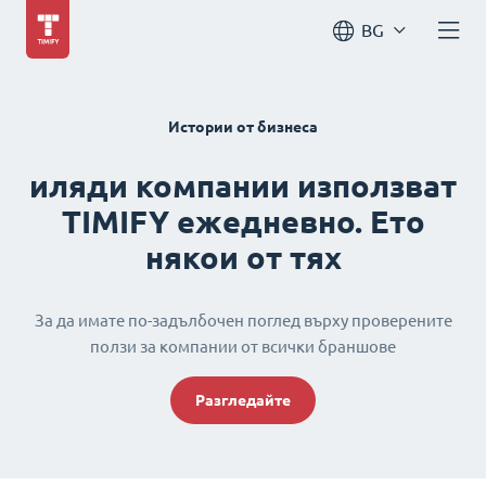
BG
Истории от бизнеса
иляди компании използват
TIMIFY ежедневно. Ето
някои от тях
За да имате по-задълбочен поглед върху проверените
ползи за компании от всички браншове
Разгледайте