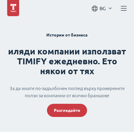
BG
Истории от бизнеса
иляди компании използват
TIMIFY ежедневно. Ето
някои от тях
За да имате по-задълбочен поглед върху проверените
ползи за компании от всички браншове
Разгледайте