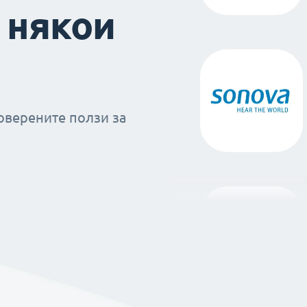
 някои
оверените ползи за