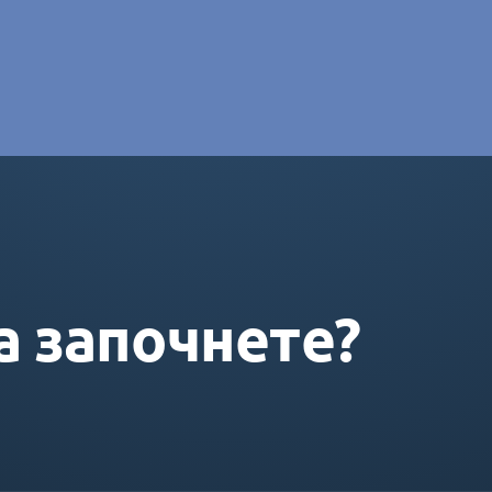
e DORAS
а започнете?