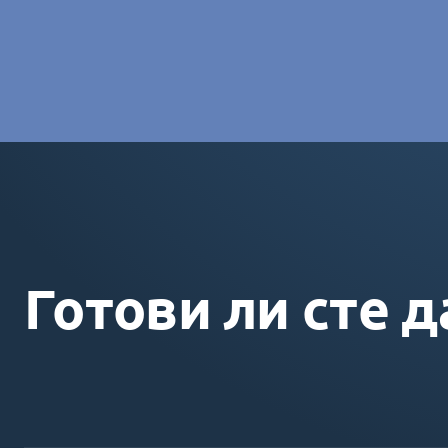
Charlotte Laroye
- Специалист по комуникациите, group
Готови ли сте д