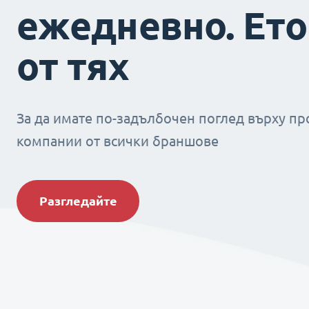
ежедневно. Ето
от тях
За да имате по-задълбочен поглед върху пр
компании от всички браншове
Разгледайте