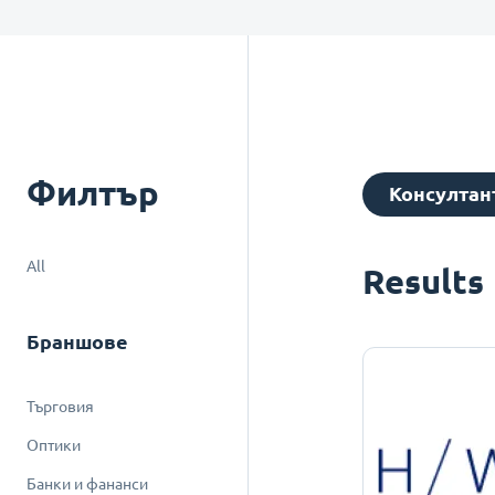
Филтър
Консултан
All
Results
Браншове
Търговия
Оптики
Банки и фананси