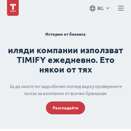
BG
Истории от бизнеса
иляди компании използват
TIMIFY ежедневно. Ето
някои от тях
За да имате по-задълбочен поглед върху проверените
ползи за компании от всички браншове
Разгледайте