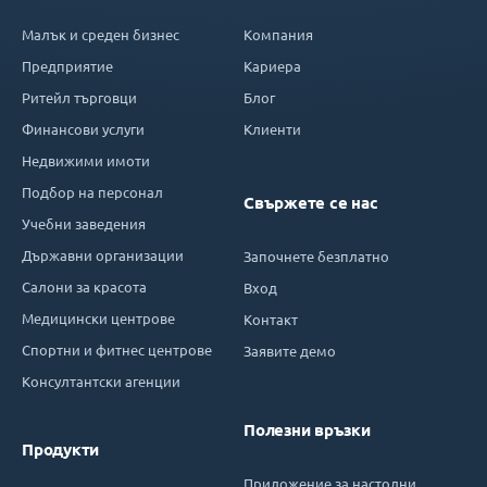
Малък и среден бизнес
Компания
Предприятие
Кариера
Ритейл търговци
Блог
Финансови услуги
Клиенти
Недвижими имоти
Подбор на персонал
Свържете се нас
Учебни заведения
Държавни организации
Започнете безплатно
Салони за красота
Вход
Медицински центрове
Контакт
Спортни и фитнес центрове
Заявите демо
Консултантски агенции
Полезни връзки
Продукти
Приложение за настолни