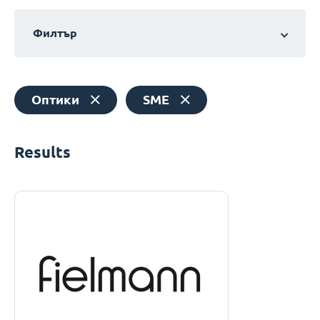
Филтър
Оптики
SME
Results