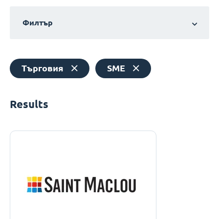
Филтър
Търговия
SME
Results