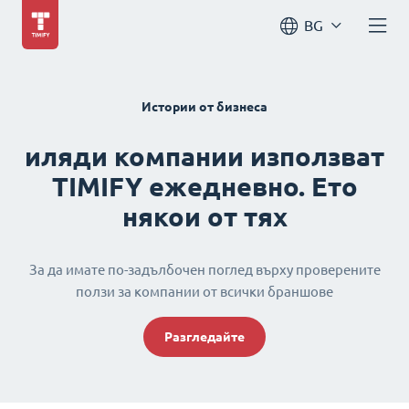
BG
Истории от бизнеса
иляди компании използват
TIMIFY ежедневно. Ето
някои от тях
За да имате по-задълбочен поглед върху проверените
ползи за компании от всички браншове
Разгледайте