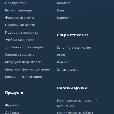
Предприятие
Кариера
Ритейл търговци
Блог
Финансови услуги
Клиенти
Недвижими имоти
Подбор на персонал
Свържете се нас
Учебни заведения
Държавни организации
Започнете безплатно
Салони за красота
Вход
Медицински центрове
Контакт
Спортни и фитнес центрове
Заявите демо
Консултантски агенции
Полезни връзки
Продукти
Приложение за настолни
Функции
компютри
Добавки
Приложение за таблет