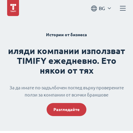
BG
Истории от бизнеса
иляди компании използват
TIMIFY ежедневно. Ето
някои от тях
За да имате по-задълбочен поглед върху проверените
ползи за компании от всички браншове
Разгледайте