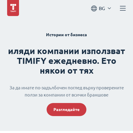
BG
Истории от бизнеса
иляди компании използват
TIMIFY ежедневно. Ето
някои от тях
За да имате по-задълбочен поглед върху проверените
ползи за компании от всички браншове
Разгледайте