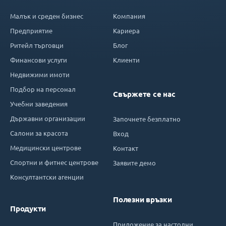
Малък и среден бизнес
Компания
Предприятие
Кариера
Ритейл търговци
Блог
Финансови услуги
Клиенти
Недвижими имоти
Подбор на персонал
Свържете се нас
Учебни заведения
Държавни организации
Започнете безплатно
Салони за красота
Вход
Медицински центрове
Контакт
Спортни и фитнес центрове
Заявите демо
Консултантски агенции
Полезни връзки
Продукти
Приложение за настолни