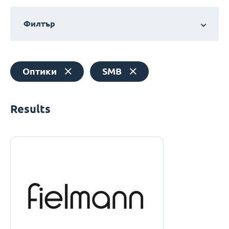
Филтър
Оптики
SMB
Results