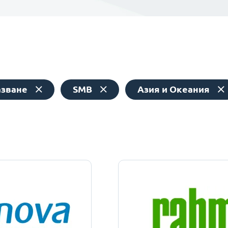
азване
SMB
Азия и Океания