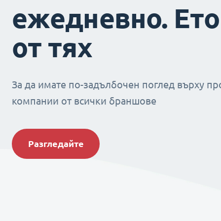
ежедневно. Ето
от тях
За да имате по-задълбочен поглед върху пр
компании от всички браншове
Разгледайте