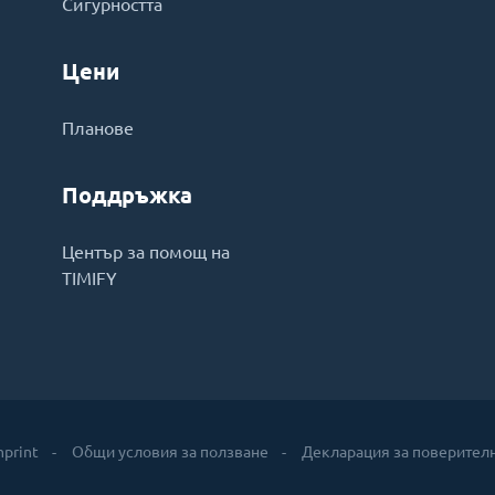
Сигурността
Цени
Планове
Поддръжка
Център за помощ на
TIMIFY
mprint
Общи условия за ползване
Декларация за поверител