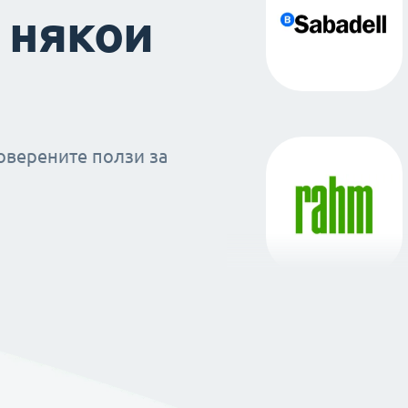
 някои
оверените ползи за