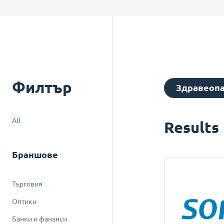
Филтър
Здравеоп
All
Results
Браншове
Търговия
Оптики
Банки и фананси