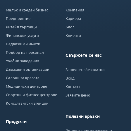
Малък и среден бизнес
Компания
Предприятие
Кариера
Ритейл търговци
Блог
Финансови услуги
Клиенти
Недвижими имоти
Подбор на персонал
Свържете се нас
Учебни заведения
Държавни организации
Започнете безплатно
Салони за красота
Вход
Медицински центрове
Контакт
Спортни и фитнес центрове
Заявите демо
Консултантски агенции
Полезни връзки
Продукти
Приложение за настолни