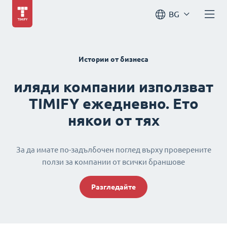
BG
Истории от бизнеса
иляди компании използват
TIMIFY ежедневно. Ето
някои от тях
За да имате по-задълбочен поглед върху проверените
ползи за компании от всички браншове
Разгледайте