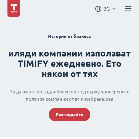
BG
Истории от бизнеса
иляди компании използват
TIMIFY ежедневно. Ето
някои от тях
За да имате по-задълбочен поглед върху проверените
ползи за компании от всички браншове
Разгледайте