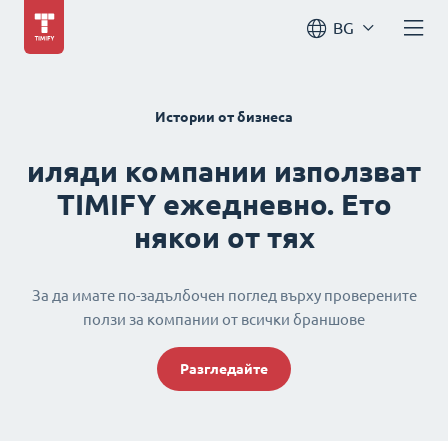
BG
Истории от бизнеса
иляди компании използват
TIMIFY ежедневно. Ето
някои от тях
За да имате по-задълбочен поглед върху проверените
ползи за компании от всички браншове
Разгледайте