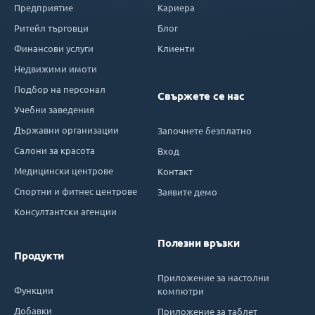
Предприятие
Кариера
Ритейл търговци
Блог
Финансови услуги
Клиенти
Недвижими имоти
Подбор на персонал
Свържете се нас
Учебни заведения
Държавни организации
Започнете безплатно
Салони за красота
Вход
Медицински центрове
Контакт
Спортни и фитнес центрове
Заявите демо
Консултантски агенции
Полезни връзки
Продукти
Приложение за настолни
Функции
компютри
Добавки
Приложение за таблет