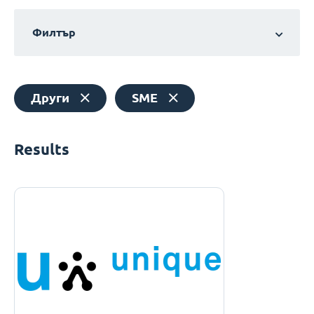
Филтър
Други
SME
Results