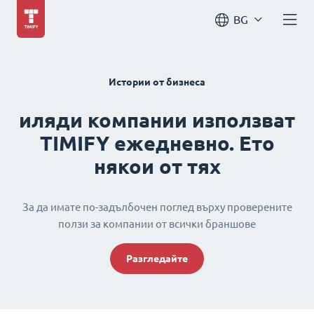
BG
Истории от бизнеса
иляди компании използват
TIMIFY ежедневно. Ето
някои от тях
За да имате по-задълбочен поглед върху проверените
ползи за компании от всички браншове
Разгледайте