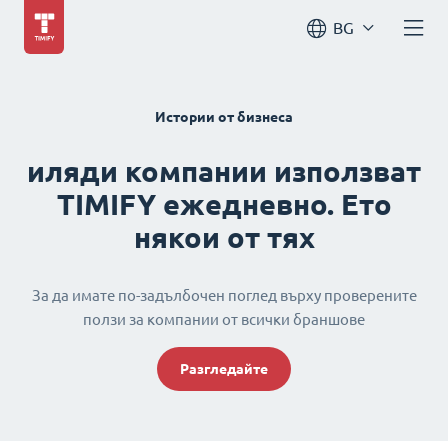
BG
Истории от бизнеса
иляди компании използват
TIMIFY ежедневно. Ето
някои от тях
За да имате по-задълбочен поглед върху проверените
ползи за компании от всички браншове
Разгледайте