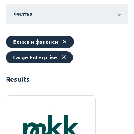
Филтър
Банки и фананси
Large Enterprise
Results