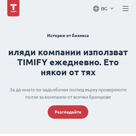
BG
Истории от бизнеса
иляди компании използват
TIMIFY ежедневно. Ето
някои от тях
За да имате по-задълбочен поглед върху проверените
ползи за компании от всички браншове
Разгледайте