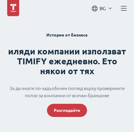
BG
Истории от бизнеса
иляди компании използват
TIMIFY ежедневно. Ето
някои от тях
За да имате по-задълбочен поглед върху проверените
ползи за компании от всички браншове
Разгледайте