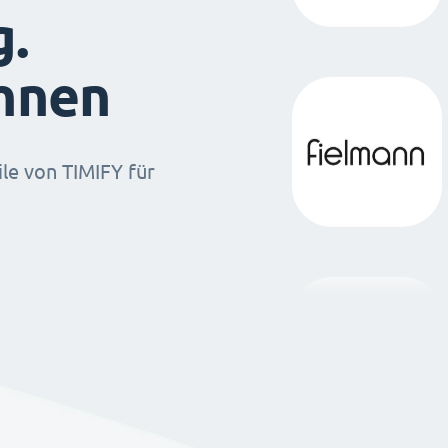
g.
ihnen
ile von TIMIFY für