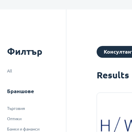
Филтър
Консултан
All
Results
Браншове
Търговия
Оптики
Банки и фананси