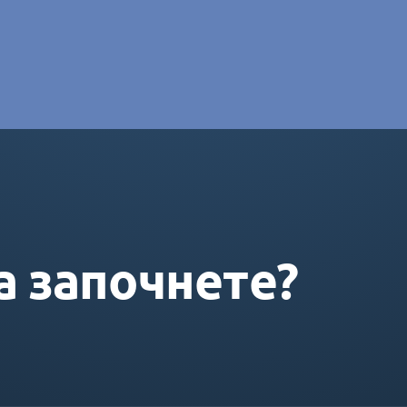
e DORAS
а започнете?