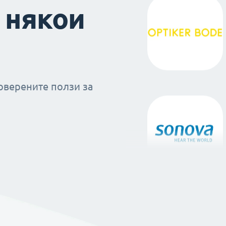
 някои
оверените ползи за