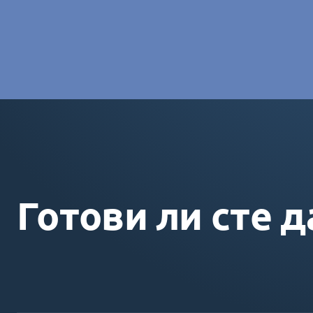
Charlotte Laroye
- Специалист по комуникациите, group
Готови ли сте д