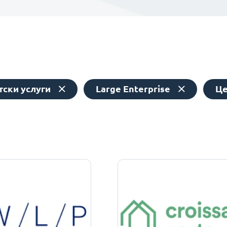
тски услуги
Large Enterprise
Це