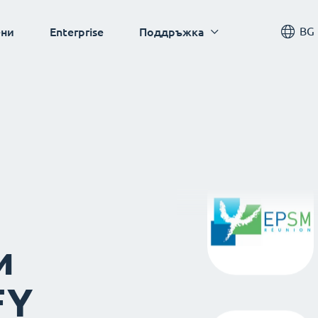
BG
ни
Enterprise
Поддръжка
и
FY