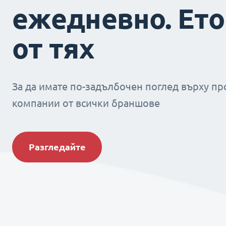
ежедневно. Ето
от тях
За да имате по-задълбочен поглед върху пр
компании от всички браншове
Разгледайте